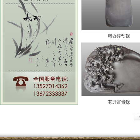
暗香浮动砚
花开富贵砚